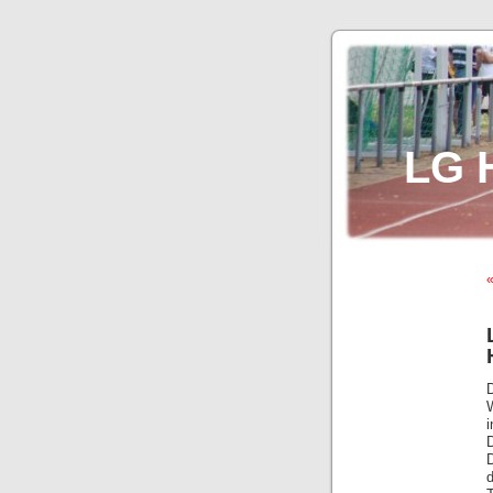
LG 
«
D
i
D