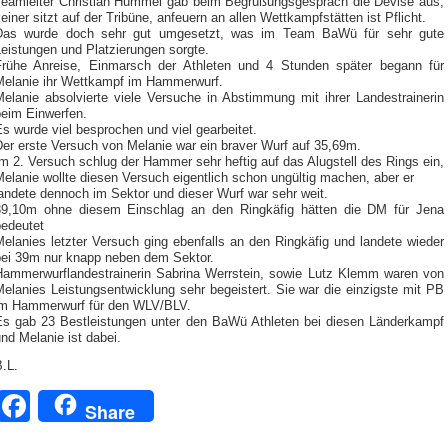
Teamleiter Christian Hummel gab beim Begrüßungsgespräch die Devise aus,
einer sitzt auf der Tribüne, anfeuern an allen Wettkampfstätten ist Pflicht.
Das wurde doch sehr gut umgesetzt, was im Team BaWü für sehr gute
eistungen und Platzierungen sorgte.
Frühe Anreise, Einmarsch der Athleten und 4 Stunden später begann für
Melanie ihr Wettkampf im Hammerwurf.
Melanie absolvierte viele Versuche in Abstimmung mit ihrer Landestrainerin
beim Einwerfen.
s wurde viel besprochen und viel gearbeitet.
Der erste Versuch von Melanie war ein braver Wurf auf 35,69m.
m 2. Versuch schlug der Hammer sehr heftig auf das Alugstell des Rings ein,
elanie wollte diesen Versuch eigentlich schon ungültig machen, aber er
andete dennoch im Sektor und dieser Wurf war sehr weit.
39,10m ohne diesem Einschlag an den Ringkäfig hätten die DM für Jena
bedeutet
elanies letzter Versuch ging ebenfalls an den Ringkäfig und landete wieder
bei 39m nur knapp neben dem Sektor.
Hammerwurflandestrainerin Sabrina Werrstein, sowie Lutz Klemm waren von
elanies Leistungsentwicklung sehr begeistert. Sie war die einzigste mit PB
im Hammerwurf für den WLV/BLV.
Es gab 23 Bestleistungen unter den BaWü Athleten bei diesen Länderkampf
nd Melanie ist dabei.
.L.
Facebook
Share