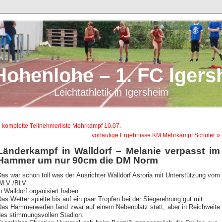
Hohenlohe – 1. FC Igers
Leichtathletik in Igersheim
 komplette Teilnehmerliste Mehrkampf 10.07.
vorläufige Ergebnisse KM Mehrkampf Schüler »
Länderkampf in Walldorf – Melanie verpasst im
Hammer um nur 90cm die DM Norm
as war schon toll was der Ausrichter Walldorf Astoria mit Unterstützung vom
WLV /BLV
n Walldorf organisiert haben.
as Wetter spielte bis auf ein paar Tropfen bei der Siegerehrung gut mit.
Das Hammerwerfen fand zwar auf einem Nebenplatz statt, aber in Reichweite
des stimmungsvollen Stadion.