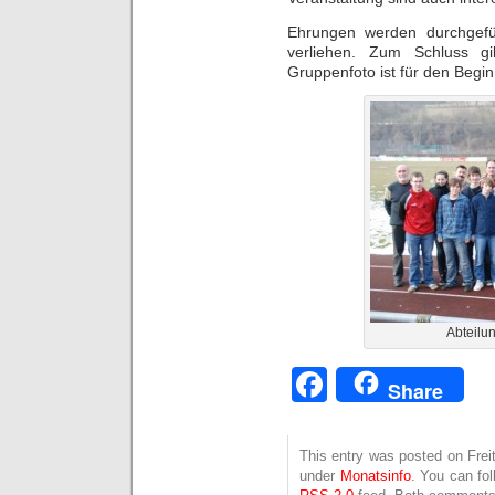
Ehrungen werden durchgefü
verliehen. Zum Schluss g
Gruppenfoto ist für den Begin
Abteilu
Facebook
Share
This entry was posted on Freit
under
Monatsinfo
. You can fol