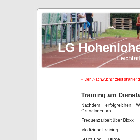
LG Hohenlohe
Leichtat
« Der „Nachwuchs“ zeigt strahlend
Training am Dienst
Nachdem erfolgreichen 
Grundlagen an:
Frequenzarbeit über Bloxx
Medizinballtraining
Starts und 1. Hürde