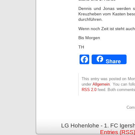
Dennis und Jonas werden si
Kreuzheben vom Kasten besch
durchführen.
Wenn noch Zeit ist steht auc
Bis Morgen
TH
Facebook
Share
This entry was posted on Mont
under
Allgemein
. You can fol
RSS 2.0
feed. Both comments 
Comm
LG Hohenlohe - 1. FC Igers
Entries (RSS