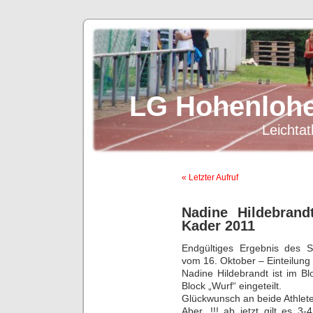
LG Hohenlohe
Leichtat
« Letzter Aufruf
Nadine Hildebran
Kader 2011
Endgültiges Ergebnis des Si
vom 16. Oktober – Einteilung
Nadine Hildebrandt ist im B
Block „Wurf“ eingeteilt.
Glückwunsch an beide Athleten
Aber, !!! ab jetzt gilt es