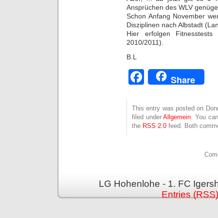
Ansprüchen des WLV genüge 
Schon Anfang November werde
Disziplinen nach Albstadt (La
Hier erfolgen Fitnesstests 
2010/2011).
B.L
Facebook
Share
This entry was posted on Donn
filed under
Allgemein
. You can
the
RSS 2.0
feed. Both commen
Comm
LG Hohenlohe - 1. FC Igers
Entries (RSS