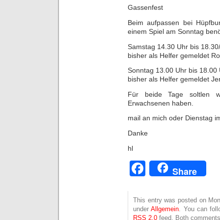
Gassenfest
Beim aufpassen bei Hüpfbu
einem Spiel am Sonntag benöt
Samstag 14.30 Uhr bis 18.30
bisher als Helfer gemeldet Ro
Sonntag 13.00 Uhr bis 18.00
bisher als Helfer gemeldet Je
Für beide Tage soltlen 
Erwachsenen haben.
mail an mich oder Dienstag i
Danke
hl
Facebook
Share
This entry was posted on Mont
under
Allgemein
. You can fol
RSS 2.0
feed. Both comments 