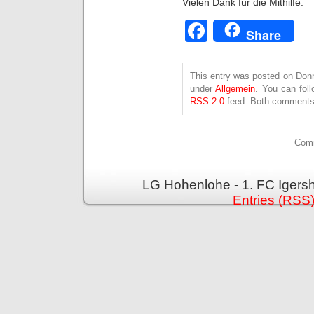
Vielen Dank für die Mithilfe.
Facebook
Share
This entry was posted on Donne
under
Allgemein
. You can fol
RSS 2.0
feed. Both comments 
Comm
LG Hohenlohe - 1. FC Igers
Entries (RSS