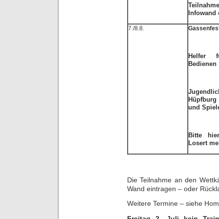
Teilnahme
Infowand 
7./8.8.
Gassenfes
Helfer 
Bedienen
Jugendli
Hüpfburg
und Spiel
Bitte hie
Losert me
Die Teilnahme an den Wettkä
Wand eintragen – oder Rückla
Weitere Termine – siehe Ho
Freitag 2. Juli kein Trai