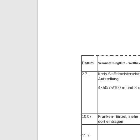
Termin
– T
Termin
– Termi
– T
Termin
Datum
Veranstaltung/Ort – Wettbe
2.7.
Kreis-Staffelmeisters
Aufstellung
4×50/75/100 m und 3 
10.07.
Franken- Einzel, siehe
dort eintragen
11.7.