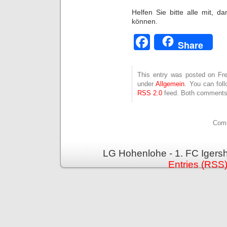
Helfen Sie bitte alle mit, da
können.
Facebook
Share
This entry was posted on Frei
under
Allgemein
. You can fol
RSS 2.0
feed. Both comments 
Comm
LG Hohenlohe - 1. FC Igers
Entries (RSS