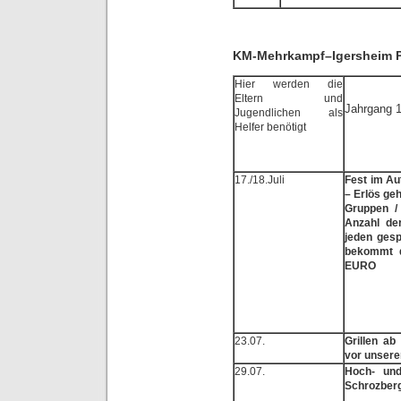
KM-Mehrkampf–Igersheim Pfl
Hier werden die
Eltern und
Jahrgang 
Jugendlichen als
Helfer benötigt
17./18.Juli
Fest im A
– Erlös geh
Gruppen /
Anzahl de
jeden ges
bekommt 
EURO
23.07.
Grillen ab
vor unser
29.07.
Hoch- und
Schrozber