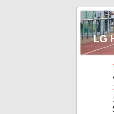
LG 
«
B