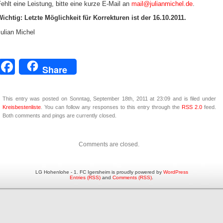
ehlt eine Leistung, bitte eine kurze E-Mail an
mail@julianmichel.de
.
Wichtig: Letzte Möglichkeit für Korrekturen ist der 16.10.2011.
ulian Michel
Facebook
Share
This entry was posted on Sonntag, September 18th, 2011 at 23:09 and is filed under
Kreisbestenliste
. You can follow any responses to this entry through the
RSS 2.0
feed.
Both comments and pings are currently closed.
Comments are closed.
LG Hohenlohe - 1. FC Igersheim is proudly powered by
WordPress
Entries (RSS)
and
Comments (RSS)
.