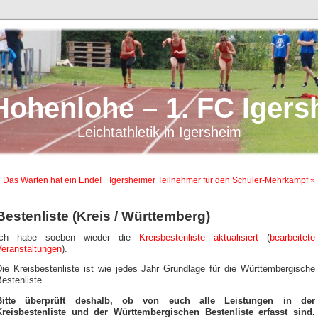
Hohenlohe – 1. FC Igers
Leichtathletik in Igersheim
 Das Warten hat ein Ende!
Igersheimer Teilnehmer für den Schüler-Mehrkampf »
Bestenliste (Kreis / Württemberg)
Ich habe soeben wieder die
Kreisbestenliste aktualisiert
(
bearbeitete
Veranstaltungen
).
Die Kreisbestenliste ist wie jedes Jahr Grundlage für die Württembergische
estenliste.
Bitte überprüft deshalb, ob von euch alle Leistungen in der
Kreisbestenliste und der Württembergischen Bestenliste erfasst sind.