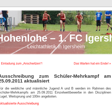
Hohenlohe – 1. FC Igers
Leichtathletik in Igersheim
 Einladung zum „Anschwitzen“!
Das Warten hat ein Ende! »
Ausschreibung zum Schüler-Mehrkampf am
25.09.2011 aktualisiert
Für die weibliche und männliche Jugend A und B werden im Rahmen des
Schüler-Mehrkampfs am 25.09.2011 Einzelwettbewerbe in den Disziplinen
Kugel, Weitsprung und 100m angeboten.
ktualisierte Ausschriebung