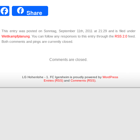
Facebook
Share
This entry was posted on Sonntag, September 11th, 2011 at 21:29 and is filed under
Wettkampfplanung
. You can follow any responses to this entry through the
RSS 2.0
feed.
Both comments and pings are currently closed.
Comments are closed.
LG Hohenlohe - 1. FC Igersheim is proudly powered by
WordPress
Entries (RSS)
and
Comments (RSS)
.