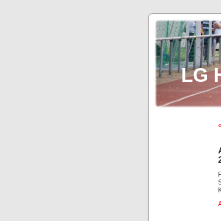
LG 
«
A