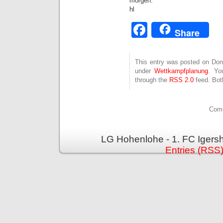
morgen.
hl
Facebook
Share
This entry was posted on Donne
under
Wettkampfplanung
. Yo
through the
RSS 2.0
feed. Bot
Comm
LG Hohenlohe - 1. FC Igers
Entries (RSS