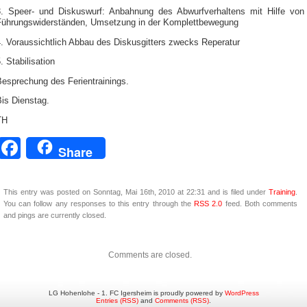
3. Speer- und Diskuswurf: Anbahnung des Abwurfverhaltens mit Hilfe von
Führungswiderständen, Umsetzung in der Komplettbewegung
4. Voraussichtlich Abbau des Diskusgitters zwecks Reperatur
. Stabilisation
Besprechung des Ferientrainings.
is Dienstag.
TH
Facebook
Share
This entry was posted on Sonntag, Mai 16th, 2010 at 22:31 and is filed under
Training
.
You can follow any responses to this entry through the
RSS 2.0
feed. Both comments
and pings are currently closed.
Comments are closed.
LG Hohenlohe - 1. FC Igersheim is proudly powered by
WordPress
Entries (RSS)
and
Comments (RSS)
.