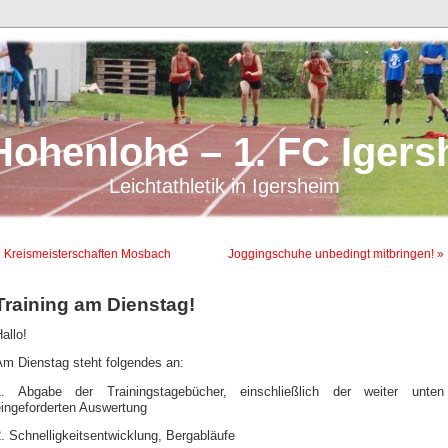
Hohenlohe – 1. FC Igers
Leichtathletik in Igersheim
 Kreismeisterschaften Mosbach
Joggingschuhe unbedingt mitbringen! »
Training am Dienstag!
allo!
Am Dienstag steht folgendes an:
1. Abgabe der Trainingstagebücher, einschließlich der weiter unten
eingeforderten Auswertung
. Schnelligkeitsentwicklung, Bergabläufe