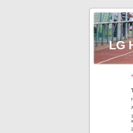
LG 
«
H
2