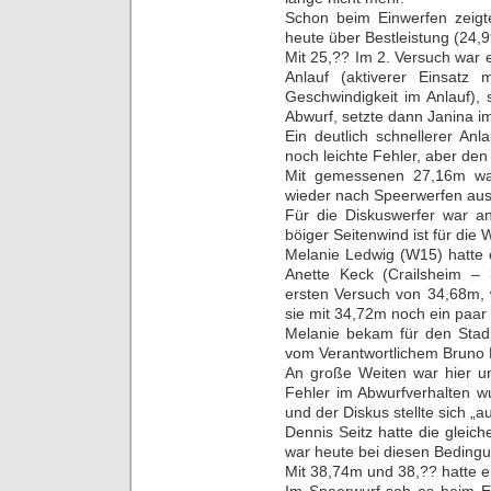
Schon beim Einwerfen zeigt
heute über Bestleistung (24,9
Mit 25,?? Im 2. Versuch war 
Anlauf (aktiverer Einsatz
Geschwindigkeit im Anlauf),
Abwurf, setzte dann Janina i
Ein deutlich schnellerer An
noch leichte Fehler, aber den 
Mit gemessenen 27,16m war
wieder nach Speerwerfen aus
Für die Diskuswerfer war an
böiger Seitenwind ist für die
Melanie Ledwig (W15) hatte e
Anette Keck (Crailsheim –
ersten Versuch von 34,68m, 
sie mit 34,72m noch ein paar
Melanie bekam für den Stadi
vom Verantwortlichem Bruno M
An große Weiten war hier un
Fehler im Abwurfverhalten w
und der Diskus stellte sich „a
Dennis Seitz hatte die gleic
war heute bei diesen Bedingu
Mit 38,74m und 38,?? hatte e
Im Speerwurf sah es beim E