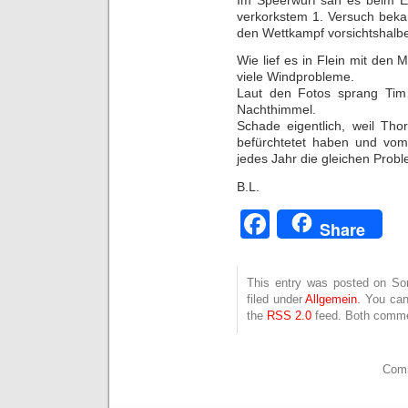
verkorkstem 1. Versuch bek
den Wettkampf vorsichtshalbe
Wie lief es in Flein mit den M
viele Windprobleme.
Laut den Fotos sprang Tim
Nachthimmel.
Schade eigentlich, weil Th
befürchtetet haben und vom 
jedes Jahr die gleichen Pro
B.L.
Facebook
Share
This entry was posted on Son
filed under
Allgemein
. You can
the
RSS 2.0
feed. Both commen
Comm