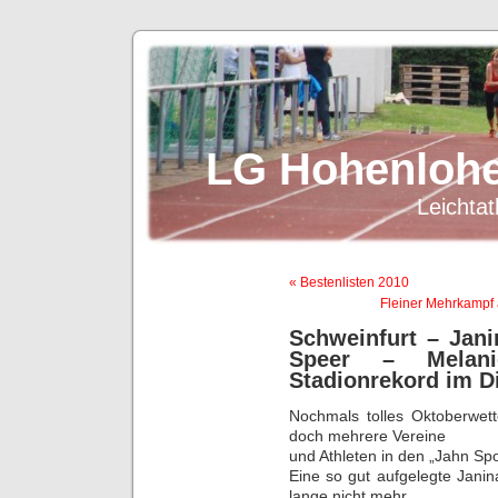
LG Hohenlohe
Leichtat
« Bestenlisten 2010
Fleiner Mehrkampf a
Schweinfurt – Jan
Speer – Melan
Stadionrekord im D
Nochmals tolles Oktoberwett
doch mehrere Vereine
und Athleten in den „Jahn Spo
Eine so gut aufgelegte Jani
lange nicht mehr.